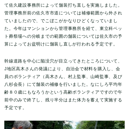
て佐久建設事務所によって舗装打ち直しを実施しました。
管理事務所前の佐久市市道については補修範囲から外され
ていましたので、でこぼこがかなりひどくなっていまし
た。今年はマンションから管理事務所を経て、東立科ペッ
ト葬祭場への分岐までの範囲の舗装については佐久市の予
算によってお盆明けに舗装し直しが行われる予定です。
幹線道路を中心に陥没穴が目立ってきたところについて、
J地区高木さんの発議により、自治会で材料を購入し、会
員のボランティア（高木さん、村上監事、山崎監事、及び
八杉会長）にて舗装の補修を行いました。なにしろ平均年
齢８０歳にもなろうかという高齢ボランティアですので午
前中のみで終了し、残り半分はまた体力を蓄えて実施する
予定です。