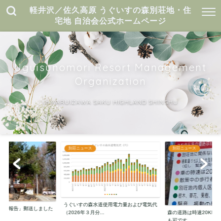
軽井沢／佐久高原 うぐいすの森別荘地・住
宅地 自治会公式ホームページ
Uguisunomori Resort Management
Organization
in KARUIZAWA SAKU HIGHLAND SHINSHU
別荘ニュース
別荘ニュース
うぐいすの森水道使用電力量および電気代
のご報告」郵送しました
（2026年３月分...
森の道路は時速20KM
も可です