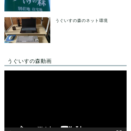
うぐいすの森のネット環境
うぐいすの森動画
動
画
プ
レ
ー
ヤ
ー