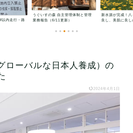
管理体制と管理
新水源が完成！八ヶ岳水系、飲んで
うぐいすの森 
新）
良し、美肌に良しの豊富な...
つの魅力
グローバルな日本人養成）の
た
2024年4月1日