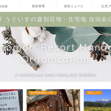
自治会
別荘管理
別荘ニュース
公式ブ
原 うぐいすの森別荘地・住宅地 自治会
unomori Resort Mana
Organization
in KARUIZAWA SAKU HIGHLAND SHINSHU
別荘ニュース
うぐいすの森別荘地