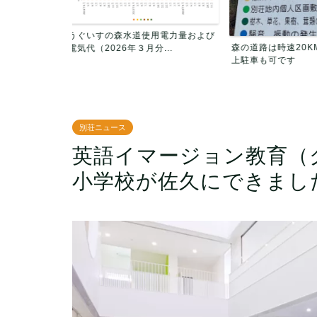
用電力量および
うぐいすの森 自主
森の道路は時速20KM以内走行・路
...
業務報告（6/11更
上駐車も可です
別荘ニュース
英語イマージョン教育（
小学校が佐久にできまし