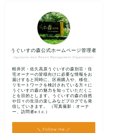
うぐいすの森公式ホームページ管理者
Uguisuno-mori Resort Management Organization
軽井沢・佐久高原うぐいすの森別荘・住
宅オーナーの皆様向けに必要な情報をお
届けすると同時に、区画購入や、移住、
リモートワークを検討されている方々に
うぐいすの森の魅力を知っていただくこ
とを目的とします。うぐいすの森の自然
や日々の生活の楽しみなどブログでも発
信していきます。 （写真撮影：オーナ
ー、訪問者e.t.c.）
＼ Follow me ／