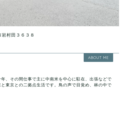
市岩村田３６３８
ABOUT ME
十年、その間仕事で主に中南米を中心に駐在、出張などで
森と東京との二拠点生活です。鳥の声で目覚め、林の中で
。