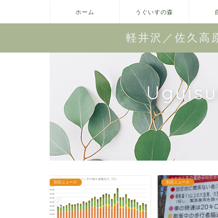
ホーム
うぐいすの森
軽井沢／佐久高
Uguis
別荘ニュース
委託管理業務報告（月間）