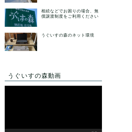
相続などでお困りの場合、無
償譲渡制度をご利用ください
うぐいすの森のネット環境
うぐいすの森動画
動
画
プ
レ
ー
ヤ
ー