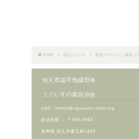
HOME
別荘ニュース
英語イマージョン教育（
佐久市認可地縁団体
うぐいすの森自治会
mail：admin
@uguisuno-mori.org
自治会館 ：
〒385-0063
長野県
佐久市東立科1409