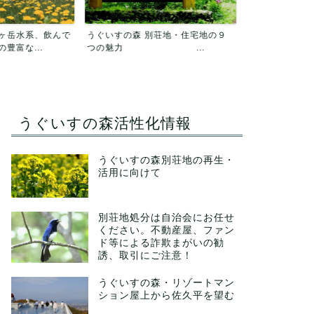
別荘地・住宅地の９
うぐいすの森
総会議事録「総会のご報告」郵送し
 ...
電気代（2026
ました(7/27更新）
うぐいすの森活性化情報
うぐいすの森別荘地の再生・
活用に向けて
別荘地処分は自治会にお任せ
ください。不動産屋、ファン
ド等による詐欺まがいの勧
誘、取引にご注意！
うぐいすの森・リゾートマン
ション屋上から佐久平を望む