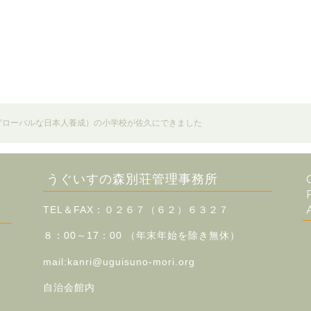
グローバルな日本人養成）の小学校が佐久にできました
うぐいすの森別荘管理事務所
TEL＆FAX：０２６７（６２）６３２７
８：00～17：00 （
年末年始を除き無休）
mail:kanri@uguisuno-mori.org
自治会館内