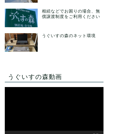
相続などでお困りの場合、無
償譲渡制度をご利用ください
うぐいすの森のネット環境
うぐいすの森動画
動
画
プ
レ
ー
ヤ
ー