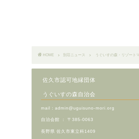
HOME
別荘ニュース
うぐいすの森・リゾート
佐久市認可地縁団体
うぐいすの森自治会
mail：admin
@uguisuno-mori.org
自治会館 ：
〒385-0063
長野県
佐久市東立科1409