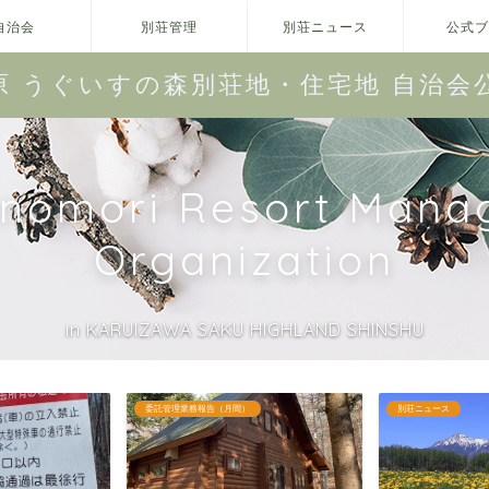
自治会
別荘管理
別荘ニュース
公式ブ
原 うぐいすの森別荘地・住宅地 自治会
unomori Resort Mana
Organization
in KARUIZAWA SAKU HIGHLAND SHINSHU
別荘ニュース
うぐいすの森別荘地