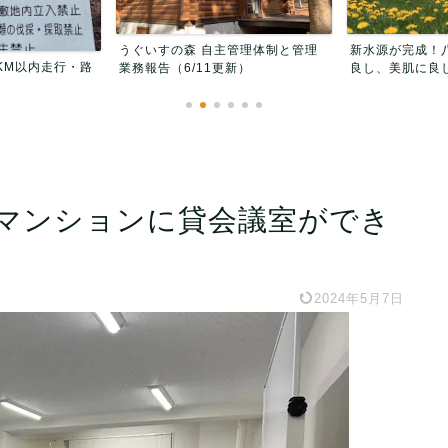
管理体制と管理
新水源が完成！八ヶ岳水系、飲んで
うぐいすの森 
新）
良し、美肌に良しの豊富な...
つの魅力
マンションに貸会議室ができ
2024年5月7日