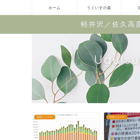
ホーム
うぐいすの森
軽井沢／佐久高
Uguis
別荘ニュース
委託管理業務報告（月間）