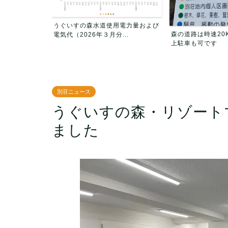
用電力量および
うぐいすの森 自主
森の道路は時速20KM以内走行・路
...
業務報告（6/11更
上駐車も可です
別荘ニュース
うぐいすの森・リゾート
ました