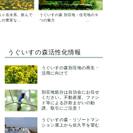
別荘地・住宅地の９
うぐいすの森
総会議事録「総会のご報告」郵送し
 ...
電気代（2026
ました(7/27更新）
うぐいすの森活性化情報
うぐいすの森別荘地の再生・
活用に向けて
別荘地処分は自治会にお任せ
ください。不動産屋、ファン
ド等による詐欺まがいの勧
誘、取引にご注意！
うぐいすの森・リゾートマン
ション屋上から佐久平を望む